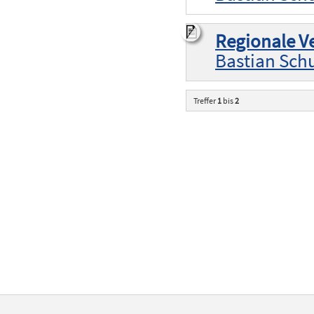
Regionale V
Bastian Sch
Treffer
1
bis
2