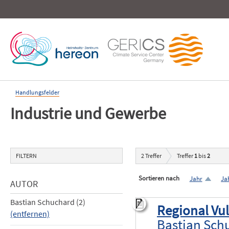
Handlungsfelder
Industrie und Gewerbe
FILTERN
2
Treffer
Treffer
1
bis
2
Sortieren nach
Jahr
Ja
AUTOR
Bastian Schuchard (2)
Regional Vul
(entfernen)
Bastian Sch