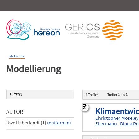
Methodik
Modellierung
FILTERN
1
Treffer
Treffer
1
bis
1
Klimaentwic
AUTOR
Christopher Moseley
Uwe Haberlandt (1)
(entfernen)
Ebermann
;
Diana Re