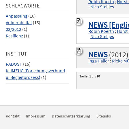
Robin Koerth
;
Horst 
SCHLAGWORTE
;
Nico Stelljes
Anpassung
(16)
NEWS [Engli
Vulnerabilität
(15)
02/2012
(1)
Robin Koerth
;
Horst 
Resilienz
(1)
;
Nico Stelljes
NEWS
(2012)
INSTITUT
Inga Haller
;
Rieke M
RADOST
(15)
KLIMZUG (Forschungsverbund
Treffer
1
bis
10
u. Begleitprozess)
(1)
Kontakt
Impressum
Datenschutzerklärung
Sitelinks