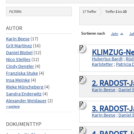
FILTERN
17
Treffer
Treffer
1
bis
10
AUTOR
Sortieren nach
Jahr
Ja
Karin Beese
(17)
Grit Martinez
(16)
KLIMZUG-Ne
Daniel Blobel
(12)
Hubertus Bardt
;
Rüd
Nico Stelljes
(12)
Karlstetter
;
Patricia 
Cindy Dengler
(4)
Franziska Stuke
(4)
Insa Meinke
(4)
2. RADOST-Ja
Rieke Müncheberg
(4)
Karin Beese
;
Daniel 
Sandra Enderwitz
(4)
Alexander Weidauer
(2)
3. RADOST-Ja
+ weitere
Karin Beese
;
Daniel 
DOKUMENTTYP
4. RADOST J