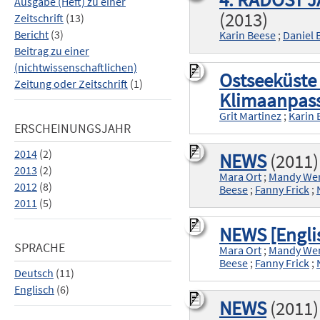
Ausgabe (Heft) zu einer
(2013)
Zeitschrift
(13)
Bericht
(3)
Karin Beese
;
Daniel 
Beitrag zu einer
(nichtwissenschaftlichen)
Ostseeküste 
Zeitung oder Zeitschrift
(1)
Klimaanpas
Grit Martinez
;
Karin 
ERSCHEINUNGSJAHR
2014
(2)
NEWS
(2011)
2013
(2)
Mara Ort
;
Mandy We
2012
(8)
Beese
;
Fanny Frick
;
2011
(5)
NEWS [Engli
SPRACHE
Mara Ort
;
Mandy We
Beese
;
Fanny Frick
;
Deutsch
(11)
Englisch
(6)
NEWS
(2011)