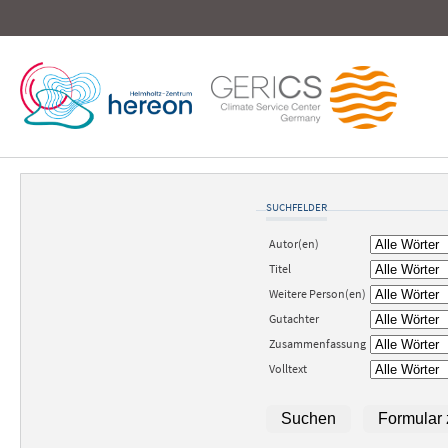
SUCHFELDER
Autor(en)
Titel
Weitere Person(en)
Gutachter
Zusammenfassung
Volltext